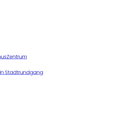
smusZentrum
ein Stadtrundgang