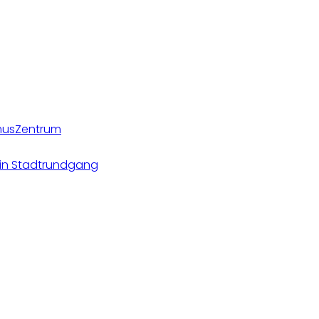
smusZentrum
ein Stadtrundgang