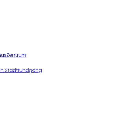
smusZentrum
ein Stadtrundgang